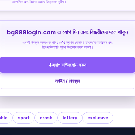
/2026 রহমানসব*** জিতেছেন 9,000 BDT 💰
তাৎক্ষণিক এবং নিরাপদ জমা ও উত্তোলন সুবিধা।
2026 রহমানপা*** জ্যাকপট জিতেছেন 41,000 BDT 💥
/2026 রহমানহা*** জিতেছেন 15,000 BDT 🏆
/2026 রহমানহাও*** উত্তোলন সফল 7,100 BDT 🏦
/2026 রহমানদাস*** উত্তোলন সফল 7,300 BDT 🏦
bg999login.com এ যোগ দিন এবং বিজয়ীদের দলে থাকুন
2026 রহমানমু*** রিবেট পেয়েছেন 500 BDT 🎊
এখনই নিবন্ধন করুন এবং পান ১০০% স্বাগত বোনাস। তাৎক্ষণিক অ্যাক্সেস এবং
2026 রহমানরায়স*** রিবেট পেয়েছেন 1,300 BDT 💵
বিশেষ ভিআইপি সুবিধা উপভোগ করুন আজই।
2026 রহমানআখ*** বোনাস পেয়েছেন 1,100 BDT 🎉
2026 রহমানবেপার*** রিবেট পেয়েছেন 350 BDT 🎊
⬇️
অ্যাপ ডাউনলোড করুন
2026 রহমানবি*** বোনাস পেয়েছেন 1,000 BDT 🎉
/2026 রহমানআখত*** জ্যাকপট জিতেছেন 137,000 BDT 💥
/2026 রহমানঘো*** জ্যাকপট জিতেছেন 73,000 BDT 🎰
লগইন / নিবন্ধন
/2026 রহমানকবি*** জিতেছেন 38,000 BDT 🔥
able
sport
crash
lottery
exclusive