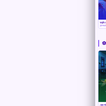
ক্যান্ডি
প্র্যাগম্
⚽ 
গোল্ড পা