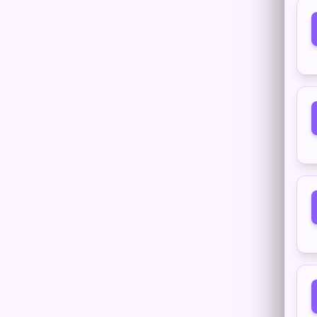
29/06
29/06/
29/06/
29/06
29/06/
29/06
29/06/
29/06/
29/06/
29/06/
29/06
29/06/
29/06/
29/06/
29/06
29/06
29/06
29/06/