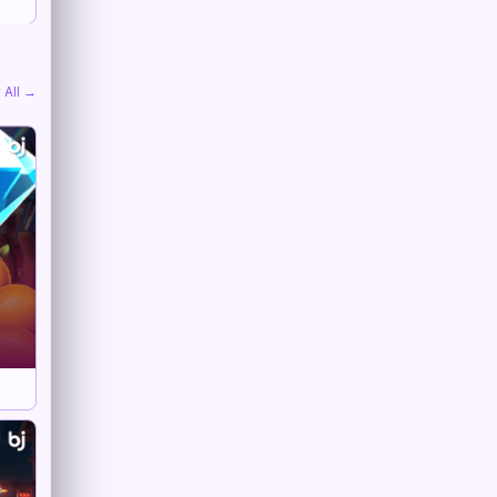
 All →