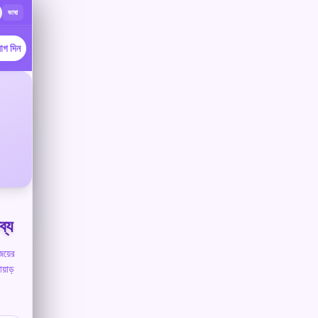
ভাষা
োগ দিন
bg999login.com
স্বাগত বোনাস
্য
য়ের
়াড়